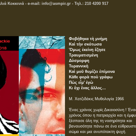
ά Κοκκινιά - e-mail: info@asmpir.gr - Τηλ.: 210 4200 917
Φοβήθηκα τὴ μνήμη
Καὶ τὴν σκότωσα
Ὅμως ἐκείνη ἔζησε
Τραυματισμένη
Δύσμορφη
Τυραννικὴ
Καὶ μοῦ θυμίζει ἐπίμονα
Κάθε φορὰ ποὺ γράφω
Πὼς εἶμ’ ἐγὼ
Κι ὄχι ἕνας ἄλλος…
Μ. Χατζιδάκις Μυθολογία 1966
Ένας χρόνος χωρίς Δικαιοσύνη ! Ένα
χρόνος όπου η πατριαρχία και η έμφυ
ξέσπασε όλη της τη νοσηρότητα και
βαναυσότητα πάνω σε ένα εύθραυστ
σώμα και μια ανυπότακτη ψυχή.